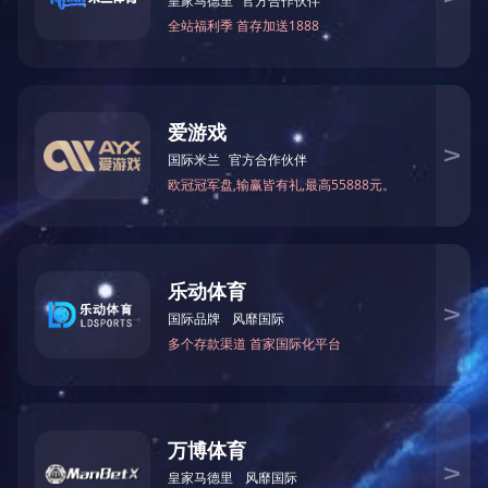
行业动态
开云手机官方版登录入口成立于2005年3月，座落于沪宁...
开云手机官方版登录入口成立于2005年3月，座落于沪宁...
开云手机官方版登录入口成立于2005年3月，座落于沪宁...
开云（中国）
开云手机官方版登录入口
地 址：江苏省无锡市堰桥街道
西漳工业园西漳路66号
电 话：0510-83501790
传 真：0510-83501672
联系人：陈先生
手 机：18051933979
E-mail：info@wxhljx.com