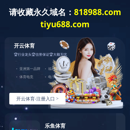
欢迎来到开云手机官方版登录入口官网
开云手机官方版登
Wuxi Huiling Machinery Co.
网站首页
公司简介
产品中心
荣誉证书