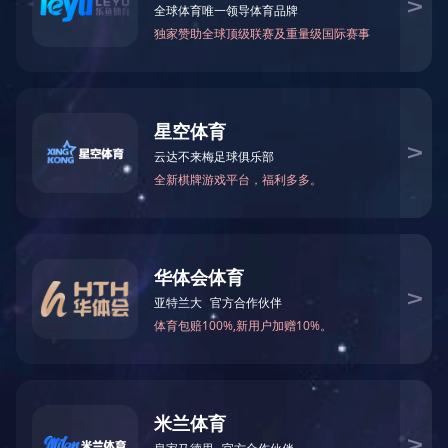
产品导航
首页
>>
产品中心
>>
压铸机配件
高铁配件
汽车配件
离心机配件
钎焊板式换热器配件
压铸机配件
真空泵配件
其它配件