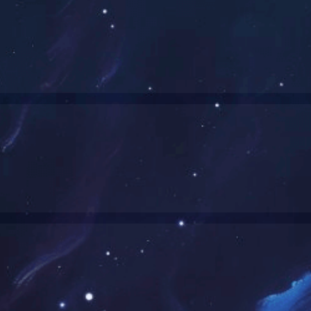
 开云手机官方版登录入口成立于2005年3月，座落于沪宁高速无锡北出口
新闻出处: 2016-01-11 09:07:42
版登录入口
成立于2005年3月，座落于沪宁高速无锡北出口西漳工业园区, 
生产面积4200平方米，是私营股份制企业，是一家集产品开发、精密模具的
新型高科技生产企业，公司通过了TS16949，IS9001质量体系认证。
加工中心、日本马扎克车铣复合加工中心和马扎克数控卧式镗铣加工中心
测设备有手动和自动三坐标测量仪、高度仪及各种量规器具。能够向各类
价格合理、灵活的机械加工服务。公司中等规模，技术人员10人，其中工
已成功的为国内外多家合资企业认可及好评。