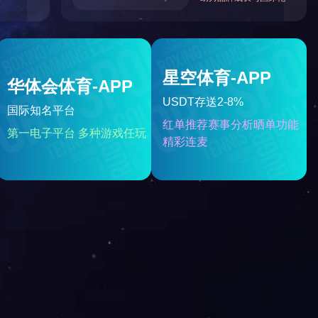
松下冷机、无锡山特维克、一汽锡柴动力等。
老客户参观考察.洽淡商务,携手合作.共创未来。