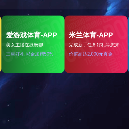
梯梯精密机械制造(无锡)有限公司、无锡阿法拉伐、上海宝马格、无锡
导向， 以质量求生存、以服务求发展、以诚信经营的理念。真诚欢迎新
下一条新闻
返回目录
登录入口成立于2005年3月，座落于沪宁高速无锡北出口西漳工业园区
登录入口成立于2005年3月，座落于沪宁高速无锡北出口西漳工业园区
登录入口成立于2005年3月，座落于沪宁高速无锡北出口西漳工业园区
登录入口成立于2005年3月，座落于沪宁高速无锡北出口西漳工业园区
登录入口成立于2005年3月，座落于沪宁高速无锡北出口西漳工业园区