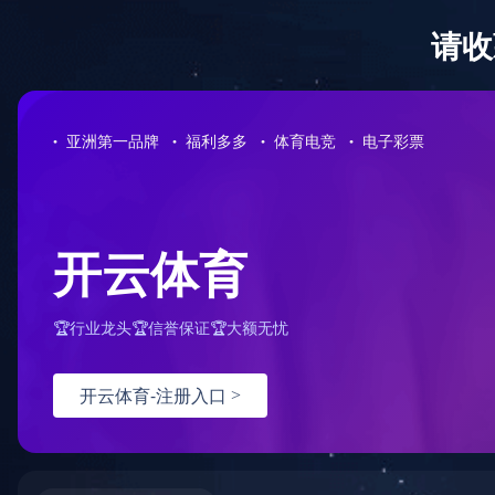
欢迎来到开云手机官方版登录入口官网
开云手机官方
Wuxi Huiling Machine
网站首页
公司简介
产品中心