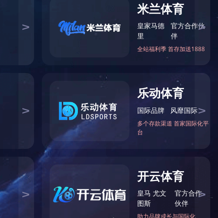
西漳工业园区
占地面
设计和制
主要加工
，各类普
机械产品
程师5